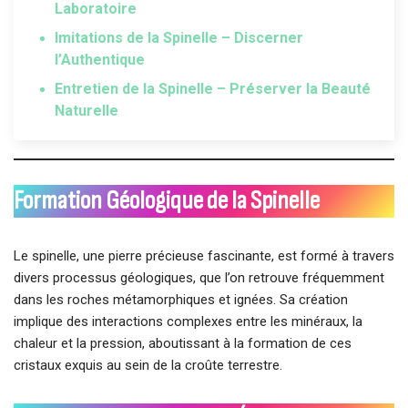
Laboratoire
Imitations de la Spinelle – Discerner
l’Authentique
Entretien de la Spinelle – Préserver la Beauté
Naturelle
Formation Géologique de la Spinelle
Le spinelle, une pierre précieuse fascinante, est formé à travers
divers processus géologiques, que l’on retrouve fréquemment
dans les roches métamorphiques et ignées. Sa création
implique des interactions complexes entre les minéraux, la
chaleur et la pression, aboutissant à la formation de ces
cristaux exquis au sein de la croûte terrestre.