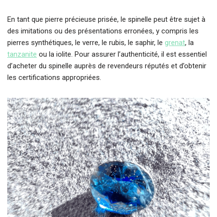
En tant que pierre précieuse prisée, le spinelle peut être sujet à
des imitations ou des présentations erronées, y compris les
pierres synthétiques, le verre, le rubis, le saphir, le
grenat
, la
tanzanite
ou la iolite. Pour assurer l’authenticité, il est essentiel
d’acheter du spinelle auprès de revendeurs réputés et d’obtenir
les certifications appropriées.