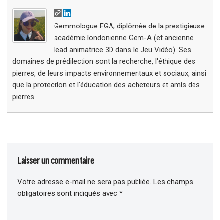
Gemmologue FGA, diplômée de la prestigieuse
académie londonienne Gem-A (et ancienne
lead animatrice 3D dans le Jeu Vidéo). Ses
domaines de prédilection sont la recherche, l'éthique des
pierres, de leurs impacts environnementaux et sociaux, ainsi
que la protection et l'éducation des acheteurs et amis des
pierres.
Laisser un commentaire
Votre adresse e-mail ne sera pas publiée.
Les champs
obligatoires sont indiqués avec
*