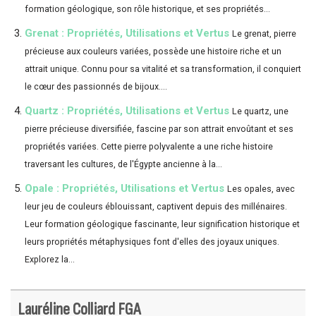
formation géologique, son rôle historique, et ses propriétés...
Grenat : Propriétés, Utilisations et Vertus
Le grenat, pierre
précieuse aux couleurs variées, possède une histoire riche et un
attrait unique. Connu pour sa vitalité et sa transformation, il conquiert
le cœur des passionnés de bijoux....
Quartz : Propriétés, Utilisations et Vertus
Le quartz, une
pierre précieuse diversifiée, fascine par son attrait envoûtant et ses
propriétés variées. Cette pierre polyvalente a une riche histoire
traversant les cultures, de l'Égypte ancienne à la...
Opale : Propriétés, Utilisations et Vertus
Les opales, avec
leur jeu de couleurs éblouissant, captivent depuis des millénaires.
Leur formation géologique fascinante, leur signification historique et
leurs propriétés métaphysiques font d'elles des joyaux uniques.
Explorez la...
Lauréline Colliard FGA