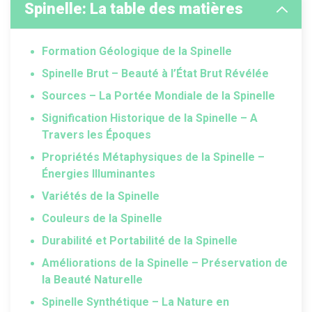
Spinelle: La table des matières
Formation Géologique de la Spinelle
Spinelle Brut – Beauté à l’État Brut Révélée
Sources – La Portée Mondiale de la Spinelle
Signification Historique de la Spinelle – A
Travers les Époques
Propriétés Métaphysiques de la Spinelle –
Énergies Illuminantes
Variétés de la Spinelle
Couleurs de la Spinelle
Durabilité et Portabilité de la Spinelle
Améliorations de la Spinelle – Préservation de
la Beauté Naturelle
Spinelle Synthétique – La Nature en