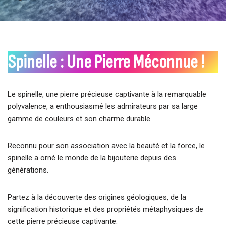
Spinelle : Une Pierre Méconnue !
Le spinelle, une pierre précieuse captivante à la remarquable
polyvalence, a enthousiasmé les admirateurs par sa large
gamme de couleurs et son charme durable.
Reconnu pour son association avec la beauté et la force, le
spinelle a orné le monde de la bijouterie depuis des
générations.
Partez à la découverte des origines géologiques, de la
signification historique et des propriétés métaphysiques de
cette pierre précieuse captivante.