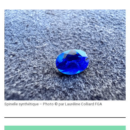
Spinelle synthétique – Photo © par Lauréline Colliard FGA