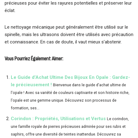
précieuses pour éviter les rayures potentielles et préserver leur
éclat.
Le nettoyage mécanique peut généralement être utilisé sur le
spinelle, mais les ultrasons doivent être utilisés avec précaution
et connaissance. En cas de doute, il vaut mieux s’abstenir.
Vous Pourriez Également Aimer:
Le Guide d’Achat Ultime Des Bijoux En Opale : Gardez-
le précieusement !
Bienvenue dans le guide d'achat ultime de
l'opale ! Avec sa variété de couleurs captivante et son histoire riche,
l'opale est une gemme unique. Découvrez son processus de
formation, ses...
Corindon : Propriétés, Utilisations et Vertus
Le corindon,
une famille royale de pierres précieuses admirée pour ses rubis et
saphirs, offre une diversité de teintes inattendue. Découvrez sa