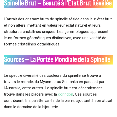
Spinelle Brut – Beauté à l’État Brut Révélée
L’attrait des cristaux bruts de spinelle réside dans leur état brut
et non altéré, mettant en valeur leur éclat naturel et leurs
structures cristallines uniques. Les gemmologues apprécient
leurs formes géométriques distinctives, avec une variété de
formes cristallines octaédriques.
Sources – La Portée Mondiale de la Spinelle
Le spectre diversifié des couleurs du spinelle se trouve à
travers le monde, du Myanmar au Sri Lanka en passant par
l’Australie, entre autres. Le spinelle brut est généralement
trouvé dans les placers avec la
corindon
. Ces sources
contribuent à la palette variée de la pierre, ajoutant à son attrait
dans le domaine de la bijouterie.