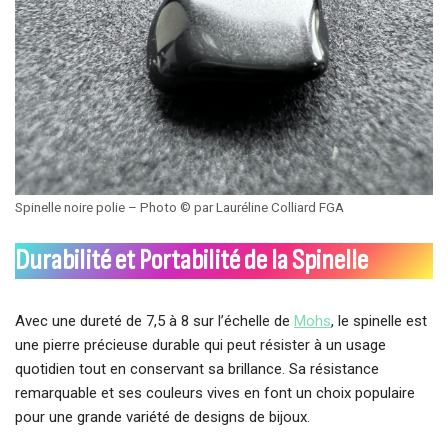
Spinelle noire polie – Photo © par Lauréline Colliard FGA
Durabilité et Portabilité de la Spinelle
Avec une dureté de 7,5 à 8 sur l’échelle de
Mohs
, le spinelle est
une pierre précieuse durable qui peut résister à un usage
quotidien tout en conservant sa brillance. Sa résistance
remarquable et ses couleurs vives en font un choix populaire
pour une grande variété de designs de bijoux.