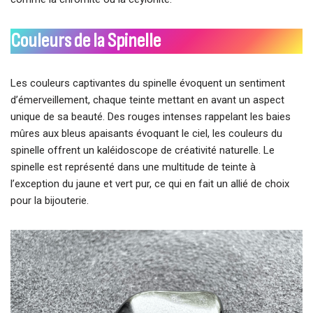
Couleurs de la Spinelle
Les couleurs captivantes du spinelle évoquent un sentiment
d’émerveillement, chaque teinte mettant en avant un aspect
unique de sa beauté. Des rouges intenses rappelant les baies
mûres aux bleus apaisants évoquant le ciel, les couleurs du
spinelle offrent un kaléidoscope de créativité naturelle. Le
spinelle est représenté dans une multitude de teinte à
l’exception du jaune et vert pur, ce qui en fait un allié de choix
pour la bijouterie.